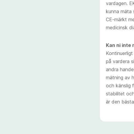
vardagen. EK
kunna mäta s
CE-märkt men
medicinsk di
Kan ni inte
Kontinuerlig
på vardera s
andra handen
mätning av h
och känslig 
stabilitet o
är den bästa