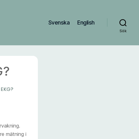
Svenska
English
Sök
G?
a EKG?
rvakning.
re mätning i