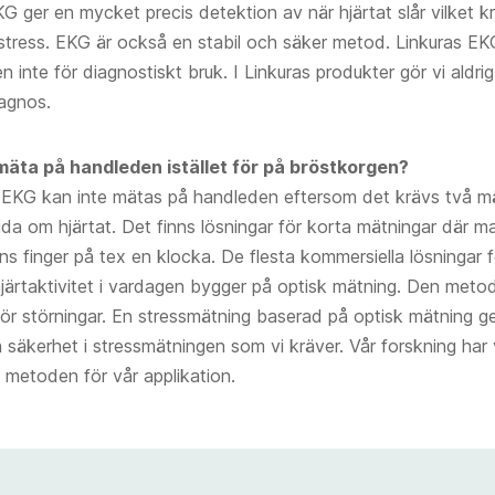
G ger en mycket precis detektion av när hjärtat slår vilket kr
tress. EKG är också en stabil och säker metod. Linkuras EK
 inte för diagnostiskt bruk. I Linkuras produkter gör vi aldri
agnos.
 mäta på handleden istället för på bröstkorgen?
t EKG kan inte mätas på handleden eftersom det krävs två m
ida om hjärtat. Det finns lösningar för korta mätningar där m
s finger på tex en klocka. De flesta kommersiella lösningar fö
järtaktivitet i vardagen bygger på optisk mätning. Den metod
för störningar. En stressmätning baserad på optisk mätning ge
ch säkerhet i stressmätningen som vi kräver. Vår forskning har
 metoden för vår applikation.