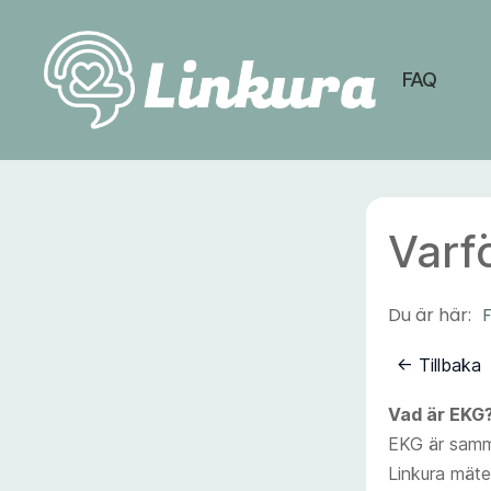
FAQ
Linkura
Varf
Du är här:
← Tillbaka
Vad är EKG
EKG är samm
Linkura mäte