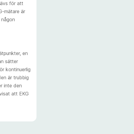
ävs för att
G-mätare är
g någon
ätpunkter, en
an sätter
r kontinuerlig
en är trubbig
r inte den
 visat att EKG