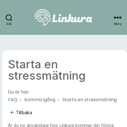
Sök
Meny
Linkura
Starta en
stressmätning
Du är här:
FAQ
Komma igång
Starta en stressmätning
← Tillbaka
Är du ny användare hos Linkura kommer din första