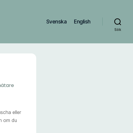
Svenska
English
Sök
ätare
scha eller
en om du