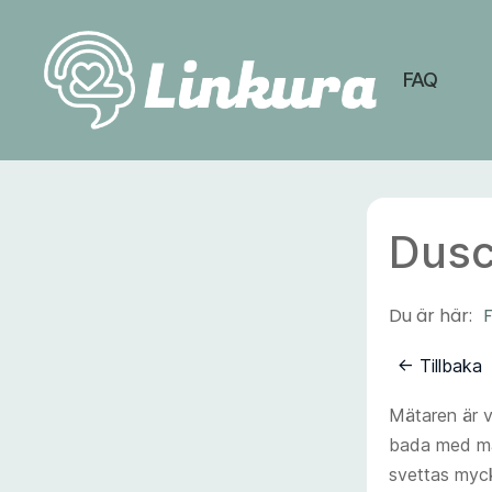
FAQ
Linkura
Dusc
Du är här:
← Tillbaka
Mätaren är v
bada med mät
svettas myc